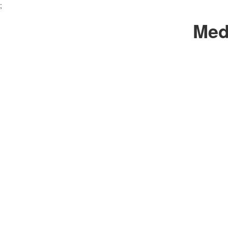
;
Med