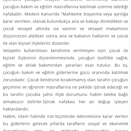
çocuğun bakım ve eğitim masraflarına katılmak üzerine ödediği
nafakadır. Medeni Kanun’da “Mahkeme boşanma veya ayrılığa
karar verirken, olanak bulundukça ana ve babayı dinledikten ve
çocuk vesayet altında ise vasinin ve vesayet makamının
düşüncesini aldıktan sonra, ana ve babanın haklarını ve çocuk
ile olan kişisel ilişkilerini düzenler.
Velayetin kullanılması kendisine verilmeyen eşin çocuk ile
kişisel ilişkisinin düzenlenmesinde, çocuğun özellikle sağlık,
eğitim ve ahlak bakımından yararları esas tutulur. Bu eş,
çocuğun bakım ve eğitim giderlerine gücü oranında katılmak
zorundadır. Çocuk kendisine bırakılmamış olan tarafın çocuğun
geçimine ve öğrenim masraflarına ne şekilde iştirak edeceği ve
bu tarafın çocukla şahsi ilişki durumunu hakim talebe bağlı
olmaksızın belirler.İştirak nafakası her an doğup işleyen
haklardandır.
Hakim, istem halinde irat biçiminde ödenmesine karar verilen
bu giderlerin gelecek yıllarda tarafların sosyal ve ekonomik
durumlarına göre ne miktarda ödeneceğini karara