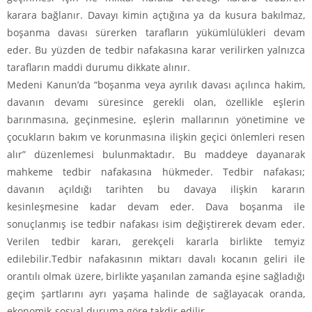
karara bağlanır. Davayı kimin açtığına ya da kusura bakılmaz,
boşanma davası sürerken tarafların yükümlülükleri devam
eder. Bu yüzden de tedbir nafakasına karar verilirken yalnızca
tarafların maddi durumu dikkate alınır.
Medeni Kanun’da “boşanma veya ayrılık davası açılınca hakim,
davanın devamı süresince gerekli olan, özellikle eşlerin
barınmasına, geçinmesine, eşlerin mallarının yönetimine ve
çocukların bakım ve korunmasına ilişkin geçici önlemleri resen
alır” düzenlemesi bulunmaktadır. Bu maddeye dayanarak
mahkeme tedbir nafakasına hükmeder. Tedbir nafakası;
davanın açıldığı tarihten bu davaya ilişkin kararın
kesinleşmesine kadar devam eder. Dava boşanma ile
sonuçlanmış ise tedbir nafakası isim değiştirerek devam eder.
Verilen tedbir kararı, gerekçeli kararla birlikte temyiz
edilebilir.Tedbir nafakasının miktarı davalı kocanın geliri ile
orantılı olmak üzere, birlikte yaşanılan zamanda eşine sağladığı
geçim şartlarını ayrı yaşama halinde de sağlayacak oranda,
ekonomik-sosyal duruma göre takdir edilir.