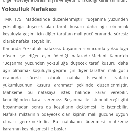
diğer ebeveyne bırakılmışsa velayetin bırakıldığı karar tarihidir.
Yoksulluk Nafakası
TMK 175. Maddesinde düzenlenmiştir: ‘’Boşanma yüzünden
yoksulluğa düşecek olan taraf, kusuru daha ağır olmamak
koşuluyla geçimi için diğer taraftan mali gücü oranında süresiz
olarak nafaka isteyebilir.
Kanunda Yoksulluk nafakası, boşanma sonucunda yoksulluğa
düşen eşe diğer eşin ödediği nafakadır.Medeni Kanun’da
“Boşanma yüzünden yoksulluğa düşecek taraf, kusuru daha
ağır olmamak koşuluyla geçimi için diğer taraftan mali gücü
oranında süresiz olarak nafaka isteyebilir. Nafaka
yükümlüsünün kusuru aranmaz” şeklinde düzenlenmiştir.
Mahkeme bu nafakaya istek halinde karar verebilir,
kendiliğinden karar veremez. Boşanma ile istenebileceği gibi
boşanmadan sonra da koşulların değişmesi ile istenebilir.
Nafaka miktarının ödeyecek olan kişinin mali gücüne uygun
olması gerekmektedir. Bu nafakanın ödenmesi mahkeme
kararının kesinleşmesi ile başlar.