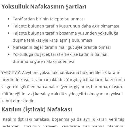
Yoksulluk Nafakasının Şartları
Taraflardan birinin talepte bulunması
Talepte bulunan tarafın kusurunun daha ağır olmaması
Talepte bulunan tarafın boşanma yüzünden yoksulluğa
düşme tehlikesiyle karşılaşmış bulunması
Nafakanın diğer tarafın mali gücüyle orantılı olması
Yoksulluğa düşecek taraf erkek ise kadının da mali
durumuna göre nafaka ödemesi
YARGITAY; Aleyhine yoksulluk nafakasına hükmedilecek tarafın
nezdinde kusur aranmamaktadır. Yargıtay içtihatlarında, zorunlu
ve gerekli görülen harcamaları (yeme, giyinme, barınma, ulaşım,
kültür, eğitim vs.) karşılayacak düzeyde geliri olmayanları yoksul
kabul etmektedir.
Katılım (İştirak) Nafakası
Katılım (İştirak) nafakası, boşanma ya da ayrılık kararı verilmiş
eşlerden, çocuğun velayeti kendisine verilmemiş olanının,