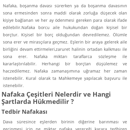
Nafaka, boşanma davası sürerken ya da boşanma davasının
sona ermesinden sonra maddi olarak zorluğa düşecek olan
kişiye bağlanan ve her ay ödenmesi gereken para olarak ifade
edilebilir.Nafaka borcu aile hukukundan doğan kişisel bir
borçtur. Kişisel bir borç olduğundan devredilemez. Ölümle
sona erer ve mirasçılara geçmez. Eşlerin bir araya gelerek aile
birliğini devam ettirmeleri,zaruret halinin ortadan kalkması ile
sona erer. Nafaka miktarı taraflarca sözleşme ile
kararlaştırılabilir. Herhangi bir borçtan düşülemez ve
haczedilemez. Nafaka zamanaşımına uğramaz her zaman
istenebilir. Kural olarak ta Mahkemeye yapılacak başvuru ile
istenebilir.
Nafaka Çeşitleri Nelerdir ve Hangi
Şartlarda Hükmedilir ?
Tedbir Nafakası
Dava süresince eşlerden birinin diğerine barınması ve
geçinmesi için ne miktar nafaka vereceği karara tedbiren