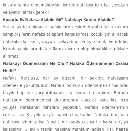
kusura sahip olmamalıdırlar. İştirak nafakası için ise çocuğun
velayetini almak gerekir.
Kusurlu Eş Nafaka Alabilir Mi? Nafakayı Kimler Alabilir?
Yoksulluk için alınacak nafakalarda eşinden daha fazla kusura
sahip kişilerin nafaka talepleri karşılanmaz, çocuk için alınacak
nafakalarda ise çocuğun velayetini almış olmak yeterlidir.
İştirak nafakalarında tarafların kusurlu olup olmadıkları dikkate
alınmaz.
Nafakayı Ödemezsem Ne Olur? Nafaka Ödememenin Cezası
Nedir?
Nafaka borçlusu, her ay düzenli bir şekilde nafakasını
ödemekle yükümlüdür. Nafaka borcunu ödememeniz halinde,
tazyik hapsine çarptırılmanız söz konusu olacaktır. Burada
nafakanın ödenmemesi durumunda alacaklı olan kişi icra
yoluyla nafakanın tahsilini yapabilir. Nafaka ödememenin
cezası ise, 3 aylık tazyik hapsi olmaktadır. Nafaka borçlusu
nafakayı ödemez ise 3 aylık bir hapis cezası ile karşı karşıya
kalacaktır. 3 aylık tazyik hapsine mahkum edilen kişi, hapse