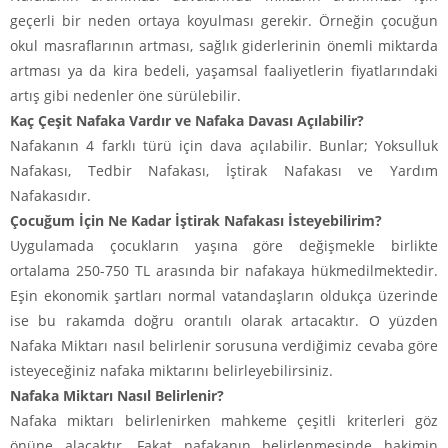
geçerli bir neden ortaya koyulması gerekir. Örneğin çocuğun
okul masraflarının artması, sağlık giderlerinin önemli miktarda
artması ya da kira bedeli, yaşamsal faaliyetlerin fiyatlarındaki
artış gibi nedenler öne sürülebilir.
Kaç Çeşit Nafaka Vardır ve Nafaka Davası Açılabilir?
Nafakanın 4 farklı türü için dava açılabilir. Bunlar; Yoksulluk
Nafakası, Tedbir Nafakası, İştirak Nafakası ve Yardım
Nafakasıdır.
Çocuğum İçin Ne Kadar İştirak Nafakası İsteyebilirim?
Uygulamada çocukların yaşına göre değişmekle birlikte
ortalama 250-750 TL arasında bir nafakaya hükmedilmektedir.
Eşin ekonomik şartları normal vatandaşların oldukça üzerinde
ise bu rakamda doğru orantılı olarak artacaktır. O yüzden
Nafaka Miktarı nasıl belirlenir sorusuna verdiğimiz cevaba göre
isteyeceğiniz nafaka miktarını belirleyebilirsiniz.
Nafaka Miktarı Nasıl Belirlenir?
Nafaka miktarı belirlenirken mahkeme çeşitli kriterleri göz
önüne alacaktır. Fakat nafakanın belirlenmesinde hakimin