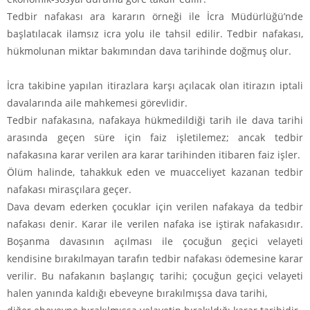
Tedbir nafakası ara kararın örneği ile İcra Müdürlüğü’nde
başlatılacak ilamsız icra yolu ile tahsil edilir. Tedbir nafakası,
hükmolunan miktar bakımından dava tarihinde doğmuş olur.
İcra takibine yapılan itirazlara karşı açılacak olan itirazın iptali
davalarında aile mahkemesi görevlidir.
Tedbir nafakasına, nafakaya hükmedildiği tarih ile dava tarihi
arasında geçen süre için faiz işletilemez; ancak tedbir
nafakasına karar verilen ara karar tarihinden itibaren faiz işler.
Ölüm halinde, tahakkuk eden ve muacceliyet kazanan tedbir
nafakası mirasçılara geçer.
Dava devam ederken çocuklar için verilen nafakaya da tedbir
nafakası denir. Karar ile verilen nafaka ise iştirak nafakasıdır.
Boşanma davasının açılması ile çocuğun geçici velayeti
kendisine bırakılmayan tarafın tedbir nafakası ödemesine karar
verilir. Bu nafakanın başlangıç tarihi; çocuğun geçici velayeti
halen yanında kaldığı ebeveyne bırakılmışsa dava tarihi,