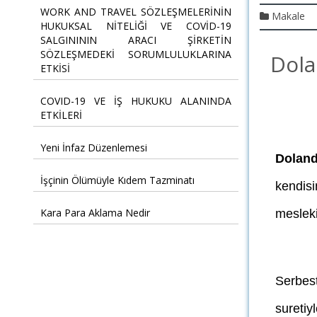
WORK AND TRAVEL SÖZLEŞMELERİNİN
Makale
HUKUKSAL NİTELİĞİ VE COVİD-19
SALGINININ ARACI ŞİRKETİN
SÖZLEŞMEDEKİ SORUMLULUKLARINA
Dola
ETKİSİ
COVID-19 VE İŞ HUKUKU ALANINDA
ETKİLERİ
Yeni İnfaz Düzenlemesi
Dolandı
İşçinin Ölümüyle Kıdem Tazminatı
kendis
Kara Para Aklama Nedir
mesleki
Serbest
suretiy