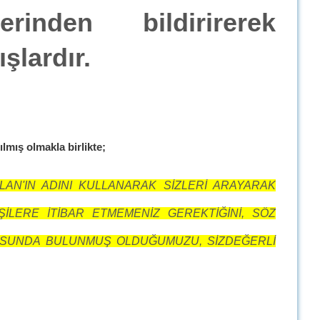
rinden bildirirerek
şlardır.
ılmış olmakla birlikte;
N'IN ADINI KULLANARAK SİZLERİ ARAYARAK
LERE İTİBAR ETMEMENİZ GEREKTİĞİNİ, SÖZ
USUNDA BULUNMUŞ OLDUĞUMUZU, SİZDEĞERLİ