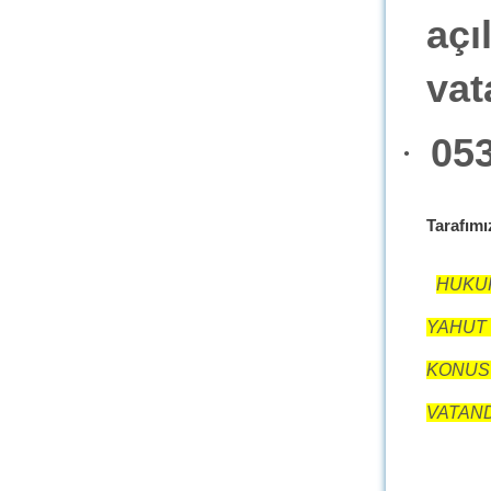
aç
vat
053
·
Tarafımız
HUKU
YAHUT
KONUS
VATAND