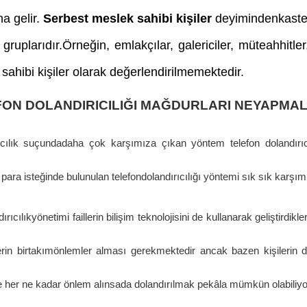
a gelir.
Serbest meslek sahibi kişiler
deyimindenkasted
gruplarıdır.Örneğin, emlakçılar, galericiler, müteahhitler
sahibi kişiler olarak değerlendirilmemektedir.
ON DOLANDIRICILIĞI MAĞDURLARI NEYAPMALI
ıcılık suçundadaha çok karşımıza çıkan yöntem telefon dolandırıcıl
 para isteğinde bulunulan telefondolandırıcılığı yöntemi sık sık karşı
ırıcılıkyönetimi faillerin bilişim teknolojisini de kullanarak geliştirdi
lerin birtakımönlemler alması gerekmektedir ancak bazen kişilerin da
e her ne kadar önlem alınsada dolandırılmak pekâla mümkün olabiliyo