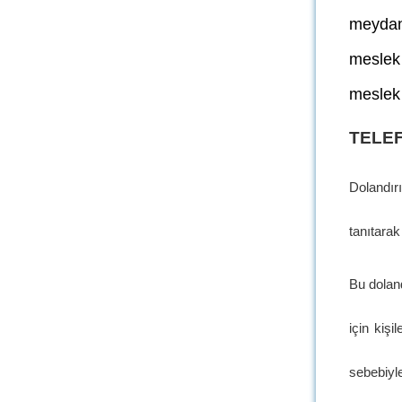
meydan
meslek 
meslek 
TELEF
Dolandır
tanıtarak
Bu doland
için kişi
sebebiyl