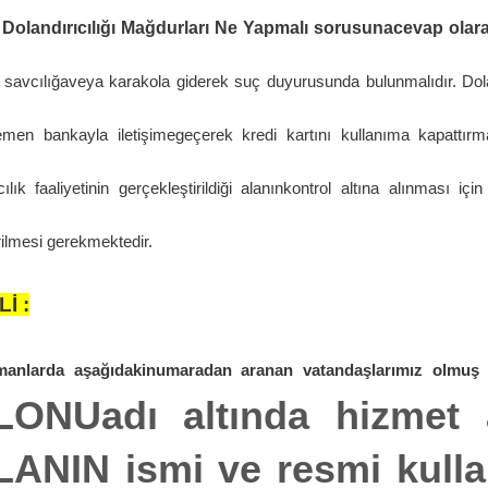
 Dolandırıcılığı Mağdurları Ne Yapmalı sorusunacevap olara
 savcılığaveya karakola giderek suç duyurusunda bulunmalıdır. Dolan
men bankayla iletişimegeçerek kredi kartını kullanıma kapattır
cılık faaliyetinin gerçekleştirildiği alanınkontrol altına alınması 
irilmesi gerekmektedir.
İ :
manlarda
aşağıdaki
numaradan aranan vatandaşlarımız olmu
LONUadı altında hizmet 
ANIN ismi ve resmi kulla