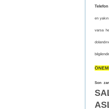
Telefon
en yakın
varsa he
dolandırı
bilgilend
ÖNEML
Son za
SA
ASL