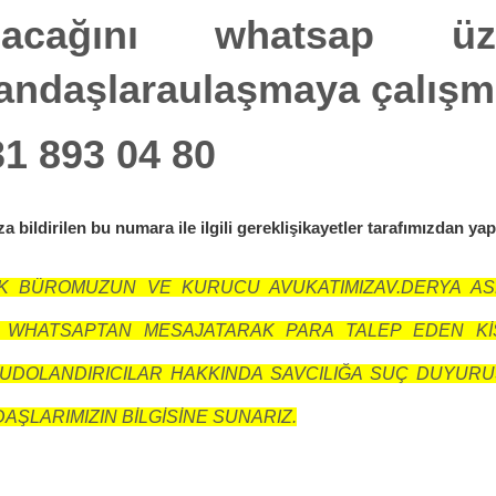
ılacağını whatsap üze
andaşlaraulaşmaya çalışmı
1 893 04 80
a bildirilen bu numara ile ilgili gereklişikayetler tarafımızdan yap
K BÜROMUZUN VE KURUCU AVUKATIMIZAV.DERYA ASLA
 WHATSAPTAN MESAJATARAK PARA TALEP EDEN KİŞİ
UDOLANDIRICILAR HAKKINDA SAVCILIĞA SUÇ DUYUR
AŞLARIMIZIN BİLGİSİNE SUNARIZ.