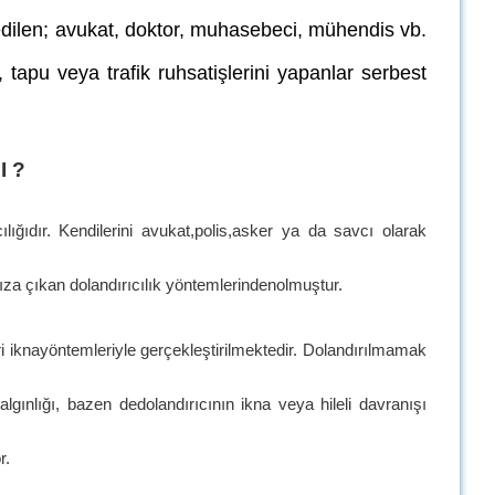
ilen; avukat, doktor, muhasebeci, mühendis vb.
, tapu veya trafik ruhsatişlerini yapanlar serbest
 ?
ığıdır. Kendilerini avukat,polis,asker ya da savcı olarak
mıza çıkan dolandırıcılık yöntemlerindenolmuştur.
kleri iknayöntemleriyle gerçekleştirilmektedir. Dolandırılmamak
lgınlığı, bazen dedolandırıcının ikna veya hileli davranışı
r.